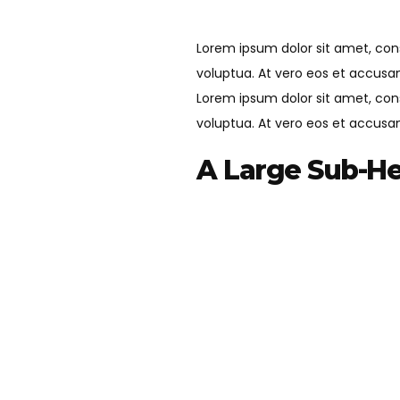
Lorem ipsum dolor sit amet, con
voluptua. At vero eos et accusa
Lorem ipsum dolor sit amet, con
voluptua. At vero eos et accusa
A Large Sub-H
Lorem ipsum dolor sit amet, con
voluptua.
At vero eos et accus
A Smaller Sub-Heading
Lorem ipsum dolor sit amet, con
voluptua.
At vero
eos et accusam
Lorem ipsum dolor sit amet, 