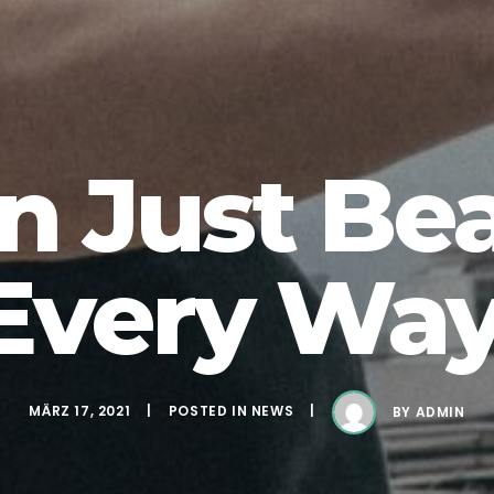
 Just Bea
Every Way
MÄRZ 17, 2021
POSTED IN
NEWS
BY
ADMIN