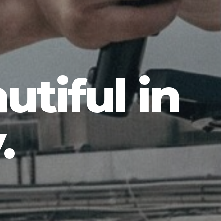
utiful in
.