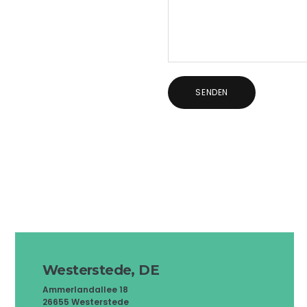
Westerstede, DE
Ammerlandallee 18
26655 Westerstede