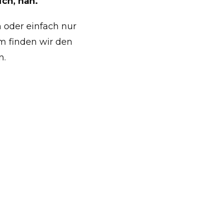
ich, nah.
 oder einfach nur
m finden wir den
n.