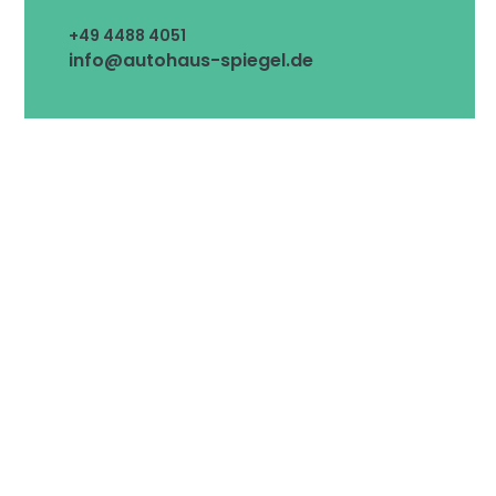
+49 4488 4051
info@autohaus-spiegel.de