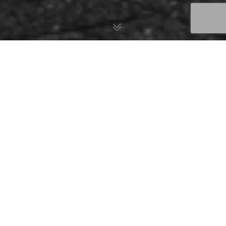
Lorem ipsum dolor sit amet, consetetur sadipscing elitr,
sed diam nonumy eirmod tempor invidunt ut labore et
dolore magna aliquyam erat, sed diam voluptua. At vero
eos et accusam et justo duo dolores et ea rebum. Stet
clita kasd gubergren, no sea takimata sanctus est Lorem
ipsum dolor sit amet.